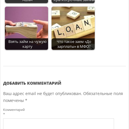
Взять займ на чужую
Что такое заем «До
карту
зарплаты» в МФО?
2018-
07-
27
ДОБАВИТЬ КОММЕНТАРИЙ
Ваш адрес email не будет опубликован.
Обязательные поля
помечены
*
Комментарий
*