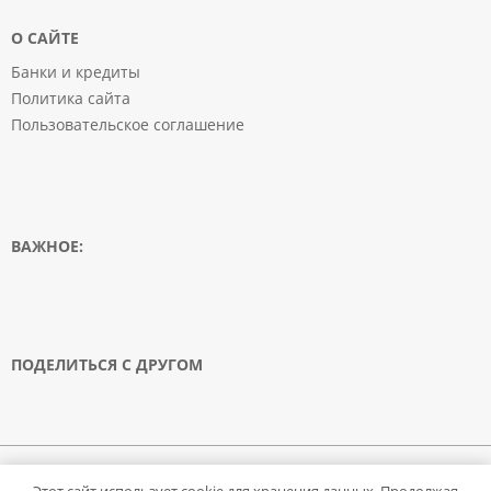
О САЙТЕ
Банки и кредиты
Политика сайта
Пользовательское соглашение
ВАЖНОЕ:
ПОДЕЛИТЬСЯ С ДРУГОМ
© 2008-2020 FinansAnswer.ru. Все права защищены. Запрещено использование
Этот сайт использует cookie для хранения данных. Продолжая
материалов сайта без согласия его авторов и обратной ссылки.