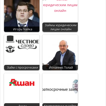
Займы юридическим
Игорь Чайка
лицам онлайн
Займ с просрочками
Йоханнес Толай
Ашан
Краткосрочные займы