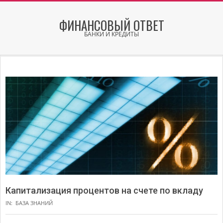
Skip
to
ФИНАНСОВЫЙ ОТВЕТ
content
БАНКИ И КРЕДИТЫ
Secondary
Navigation
Menu
Капитализация процентов на счете по вкладу
IN:
БАЗА ЗНАНИЙ