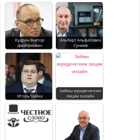
Кудрин Виктор
Альберт Альфатович
Дмитриевич
Суниев
Займы юридическим
Игорь Чайка
лицам онлайн