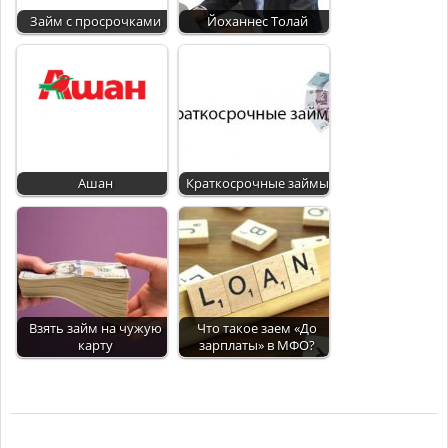
Займ с просрочками
Йоханнес Толай
Ашан
Краткосрочные займы
Взять займ на чужую
Что такое заем «До
карту
зарплаты» в МФО?
2018-