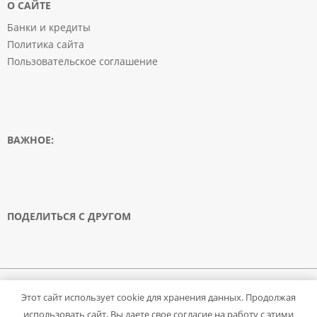
О САЙТЕ
Банки и кредиты
Политика сайта
Пользовательское соглашение
ВАЖНОЕ:
ПОДЕЛИТЬСЯ С ДРУГОМ
© 2008-2020 FinansAnswer.ru. Все права защищены. Запрещено использование
Этот сайт использует cookie для хранения данных. Продолжая
материалов сайта без согласия его авторов и обратной ссылки.
Все услуги доступны по Москве, Санкт-Петербургу, Нижнему Новгороду, Казани,
использовать сайт, Вы даете свое согласие на работу с этими