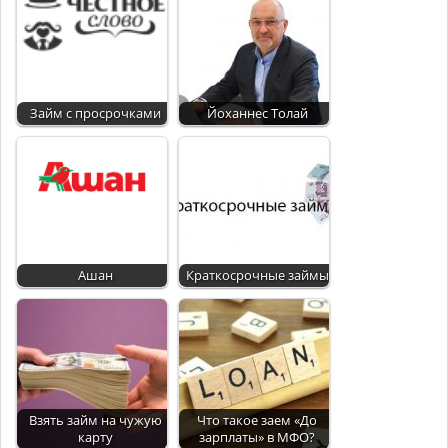
Займ с просрочками
Йоханнес Толай
Ашан
Краткосрочные займы
Взять займ на чужую
Что такое заем «До
карту
зарплаты» в МФО?