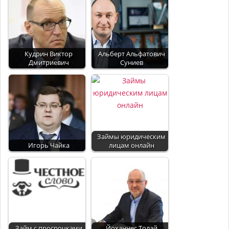
Кудрин Виктор
Альберт Альфатович
Дмитриевич
Суниев
Займы юридическим
Игорь Чайка
лицам онлайн
Займ с просрочками
Йоханнес Толай