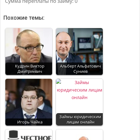
Сумма переплаты по займу:
0
Похожие темы:
Кудрин Виктор
Альберт Альфатович
Дмитриевич
Суниев
Займы юридическим
Игорь Чайка
лицам онлайн