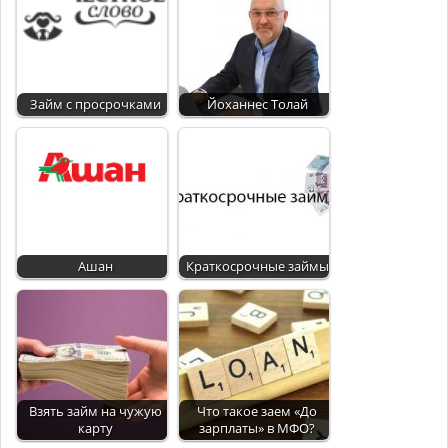
Займ с просрочками
Йоханнес Толай
Ашан
Краткосрочные займы
Взять займ на чужую
Что такое заем «До
карту
зарплаты» в МФО?