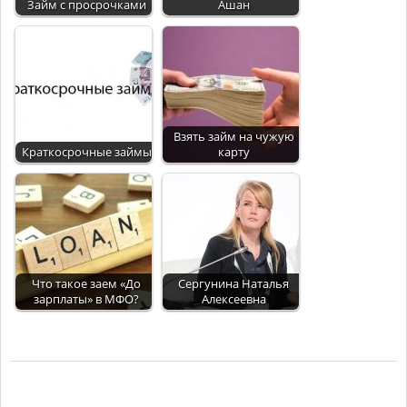
Займ с просрочками
Ашан
Взять займ на чужую
Краткосрочные займы
карту
Что такое заем «До
Сергунина Наталья
зарплаты» в МФО?
Алексеевна
2018-
07-