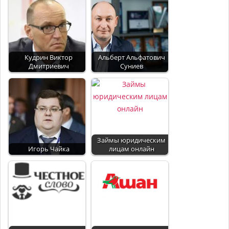
Кудрин Виктор
Альберт Альфатович
Дмитриевич
Суниев
Займы юридическим
Игорь Чайка
лицам онлайн