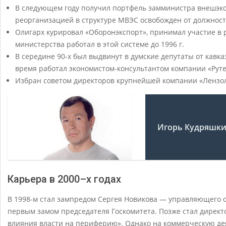
В следующем году получил портфель замминистра внешэконо
реорганизацией в структуре МВЭС освобожден от должност
Олигарх курировал «Оборонэкспорт», принимал участие в 
министерства работал в этой системе до 1996 г.
В середине 90-х был выдвинут в думские депутаты от кавказ
время работал экономистом-консультантом компании «Руте
Избран советом директоров крупнейшей компании «Лензол
Игорь Кудряшк
Карьера в 2000–х годах
В 1998-м стал зампредом Сергея Новикова — управляющего 
первым замом председателя Госкомитета. Позже стал директ
влияния власти на периферию». Однако на коммерческую де