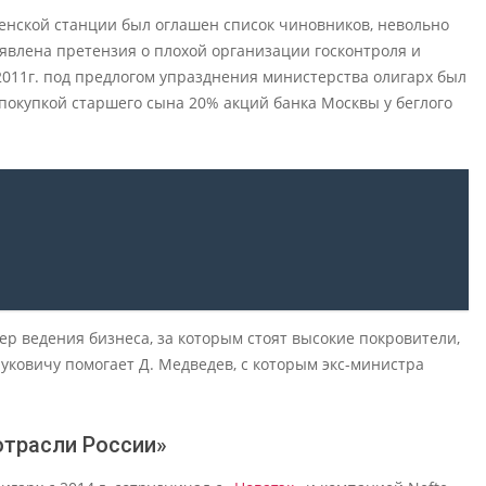
енской станции был оглашен список чиновников, невольно
явлена претензия о плохой организации госконтроля и
011г. под предлогом упразднения министерства олигарх был
 покупкой старшего сына 20% акций банка Москвы у беглого
в
р ведения бизнеса, за которым стоят высокие покровители,
уковичу помогает Д. Медведев, с которым экс-министра
отрасли России»