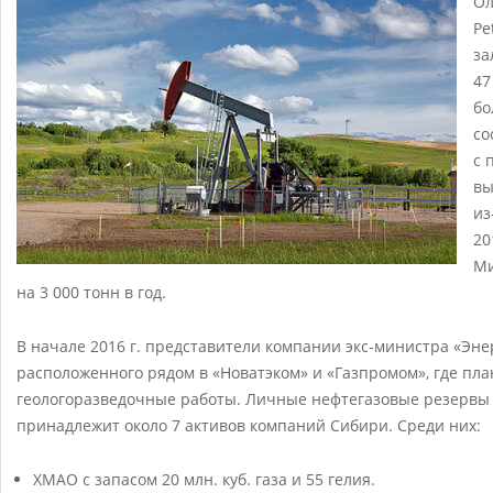
Ол
Pe
за
47
бо
со
с 
вы
из
20
Ми
на 3 000 тонн в год.
В начале 2016 г. представители компании экс-министра «Эне
расположенного рядом в «Новатэком» и «Газпромом», где пла
геологоразведочные работы. Личные нефтегазовые резервы
принадлежит около 7 активов компаний Сибири. Среди них:
ХМАО с запасом 20 млн. куб. газа и 55 гелия.