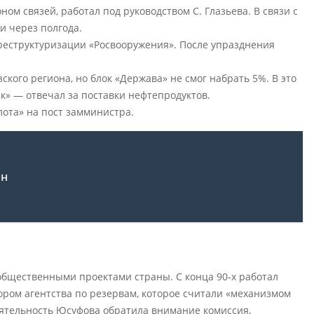
м связей, работал под руководством С. Глазьева. В связи с
и через полгода.
реструктуризации «Росвооружения». После упразднения
ского региона, но блок «Держава» не смог набрать 5%. В это
к» — отвечал за поставки нефтепродуктов.
ота» на пост замминистра.
ин
общественными проектами страны. С конца 90-х работал
ором агентства по резервам, которое считали «механизмом
ятельность Юсуфова обратила внимание комиссия,