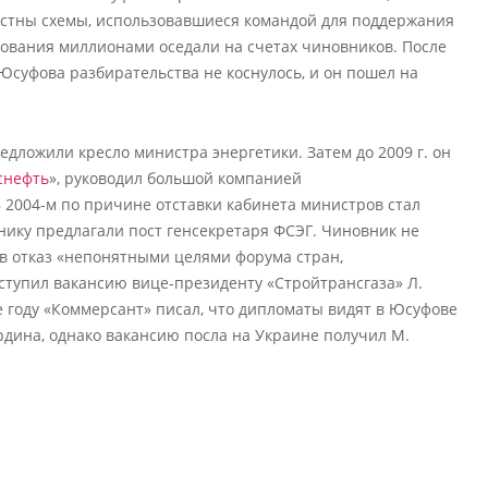
стны схемы, использовавшиеся командой для поддержания
дования миллионами оседали на счетах чиновников. После
 Юсуфова разбирательства не коснулось, и он пошел на
едложили кресло министра энергетики. Затем до 2009 г. он
снефть
», руководил большой компанией
 2004-м по причине отставки кабинета министров стал
нику предлагали пост генсекретаря ФСЭГ. Чиновник не
ав отказ «непонятными целями форума стран,
ступил вакансию вице-президенту «Стройтрансгаза» Л.
е году «Коммерсант» писал, что дипломаты видят в Юсуфове
дина, однако вакансию посла на Украине получил М.