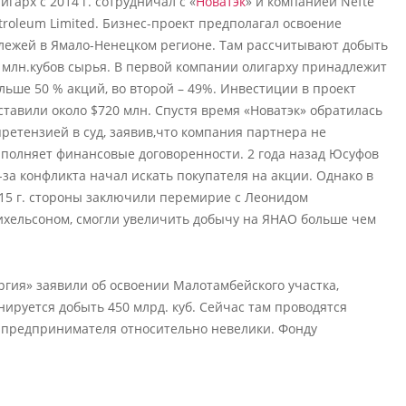
игарх с 2014 г. сотрудничал с «
Новатэк
» и компанией Nefte
troleum Limited. Бизнес-проект предполагал освоение
лежей в Ямало-Ненецком регионе. Там рассчитывают добыть
 млн.кубов сырья. В первой компании олигарху принадлежит
льше 50 % акций, во второй – 49%. Инвестиции в проект
ставили около $720 млн. Спустя время «Новатэк» обратилась
претензией в суд, заявив,что компания партнера не
полняет финансовые договоренности. 2 года назад Юсуфов
-за конфликта начал искать покупателя на акции. Однако в
15 г. стороны заключили перемирие с Леонидом
хельсоном, смогли увеличить добычу на ЯНАО больше чем
ргия» заявили об освоении Малотамбейского участка,
нируется добыть 450 млрд. куб. Сейчас там проводятся
 предпринимателя относительно невелики. Фонду