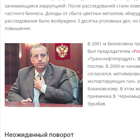
занимающаяся коррупцией. После расследований стали изве
частного бизнеса. Доходы от сбыта цветных металлов, обору
расследования было возбуждено 3 десятка уголовных дел, но
повышение.
В 2001-м бизнесмену пр
был председателем «
Ро
«Транснефтепродукт». В
послом. В 2009-м чинов
согласился, мотивиров
экспортирующих газ», у
Бохановскому. В этом ж
преемника В. Черномыр
Зурабав.
Неожиданный поворот