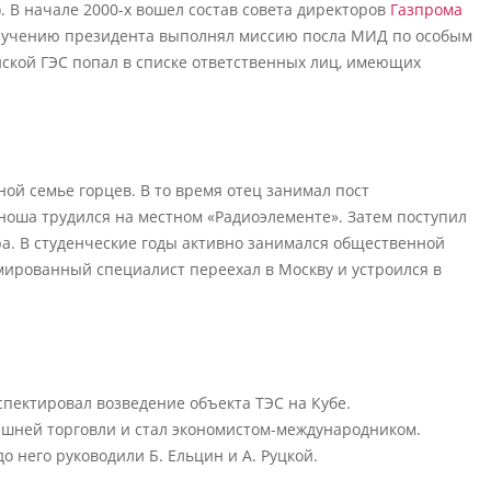
. В начале 2000-х вошел состав совета директоров
Газпрома
поручению президента выполнял миссию посла МИД по особым
ской ГЭС попал в списке ответственных лиц, имеющих
ной семье горцев. В то время отец занимал пост
ноша трудился на местном «Радиоэлементе». Затем поступил
ра. В студенческие годы активно занимался общественной
мированный специалист переехал в Москву и устроился в
спектировал возведение объекта ТЭС на Кубе.
ешней торговли и стал экономистом-международником.
о него руководили Б. Ельцин и А. Руцкой.