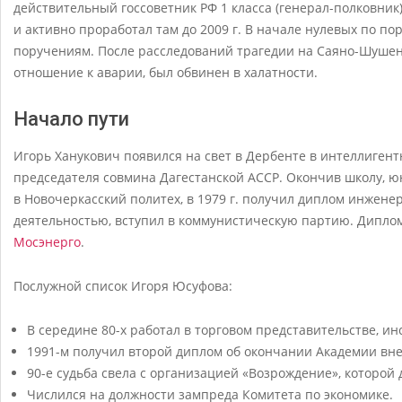
действительный госсоветник РФ 1 класса (генерал-полковник)
и активно проработал там до 2009 г. В начале нулевых по 
поручениям. После расследований трагедии на Саяно-Шушен
отношение к аварии, был обвинен в халатности.
Начало пути
Игорь Ханукович появился на свет в Дербенте в интеллигент
председателя совмина Дагестанской АССР. Окончив школу, ю
в Новочеркасский политех, в 1979 г. получил диплом инжене
деятельностью, вступил в коммунистическую партию. Дипло
Мосэнерго
.
Послужной список Игоря Юсуфова:
В середине 80-х работал в торговом представительстве, ин
1991-м получил второй диплом об окончании Академии вн
90-е судьба свела с организацией «Возрождение», которой д
Числился на должности зампреда Комитета по экономике.