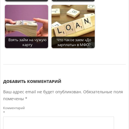
Взять займ на чужую
Что такое заем «До
карту
зарплаты» в МФО?
2017-
12-
19
ДОБАВИТЬ КОММЕНТАРИЙ
Ваш адрес email не будет опубликован.
Обязательные поля
помечены
*
Комментарий
*