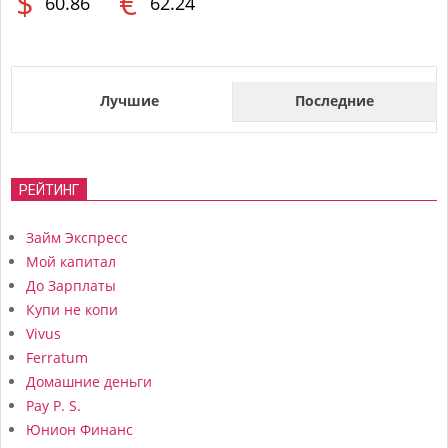
$
€
60.86
62.24
Лучшие
Последние
РЕЙТИНГ
Займ Экспресс
Мой капитал
До Зарплаты
Купи не копи
Vivus
Ferratum
Домашние деньги
Pay P. S.
Юнион Финанс