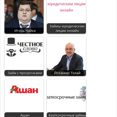
Займы юридическим
Игорь Чайка
лицам онлайн
Займ с просрочками
Йоханнес Толай
Ашан
Краткосрочные займы