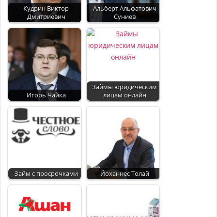
Кудрин Виктор
Альберт Альфатович
Дмитриевич
Суниев
Займы юридическим
Игорь Чайка
лицам онлайн
Займ с просрочками
Йоханнес Толай