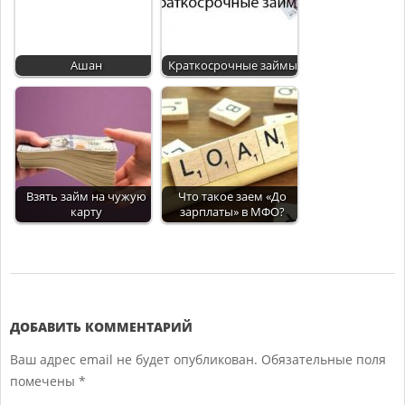
Ашан
Краткосрочные займы
Взять займ на чужую
Что такое заем «До
карту
зарплаты» в МФО?
2018-
07-
27
ДОБАВИТЬ КОММЕНТАРИЙ
Ваш адрес email не будет опубликован.
Обязательные поля
помечены
*